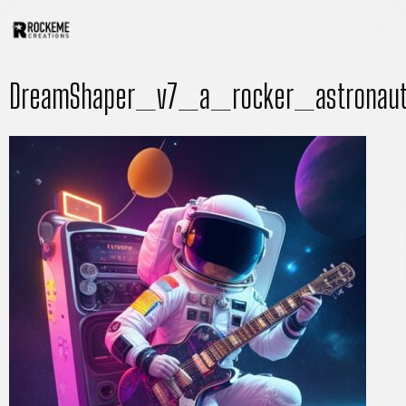
DreamShaper_v7_a_rocker_astrona